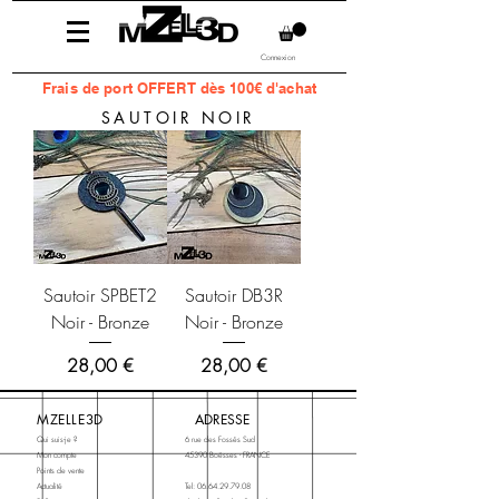
Connexion
Frais
de port OFFERT dès 100€ d'achat
SAUTOIR NOIR
Sautoir SPBET2
Sautoir DB3R
Noir - Bronze
Noir - Bronze
Prix
Prix
28,00 €
28,00 €
MZELLE3D
ADRESSE
Qui suis-je ?
6 rue des Fossés Sud
Mon compte
45390 Boësses - FRANCE
Points de vente
Actualité
Tel:
06.64.29.79.08