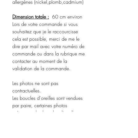
allergènes (nickel,plomb,cadmium)
Dimension totale :
60 cm environ
Lors de votre commande si vous
souhaitez que je le raccourcisse
cela est possible, merci de me le
dire par mail avec votre numéro de
commande ou dans la rubrique me
contacter au moment de la
validation de la commande.
Les photos ne sont pas
contractuelles.
Les boucles d'oreilles sont vendues
par paire, certaines photos
présentent des boucles d'oreilles et
un sautoir en shooting pour vous
donner une idée du rendu porté.
Merci de vous référer à la