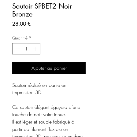
Sautoir SPBET2 Noir -
Bronze
Prix
28,00 €
Quantité
*
Ajouter au panier
Sautoir réalisé en partie en
impression 3D.
Ce sautoir élégant égayera d’une
touche de noir votre tenue.
Il est léger et souple fabriqué à
partir de filament flexible en
impression 3D, par mes soins dans