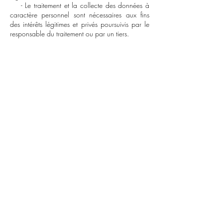
- Le traitement et la collecte des données à
caractère personnel sont nécessaires aux fins
des intérêts légitimes et privés poursuivis par le
responsable du traitement ou par un tiers.
Art. 3 - Données à caractère
personnel collectées et traitées dans
le cadre de la navigation sur le site.
1. Données collectées et traitées et mode de
cette collecte
Les données à caractère personnel collectées
sur le site mzelle3d.com sont les suivantes :
Prénoms, Noms, Adresse mail, Adresse
postale, Numéro de téléphone.
Ces données sont collectées lorsque l'utilisateur
effectue l'une des opérations suivantes sur le site
:
- Lorsque l'utilisateur achète un produit,
- Lorsque
-