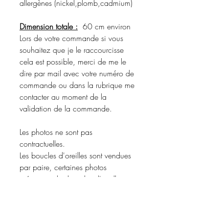
allergènes (nickel,plomb,cadmium)
Dimension totale :
60 cm environ
Lors de votre commande si vous
souhaitez que je le raccourcisse
cela est possible, merci de me le
dire par mail avec votre numéro de
commande ou dans la rubrique me
contacter au moment de la
validation de la commande.
Les photos ne sont pas
contractuelles.
Les boucles d'oreilles sont vendues
par paire, certaines photos
présentent des boucles d'oreilles et
un sautoir en shooting pour vous
donner une idée du rendu porté.
Merci de vous référer à la