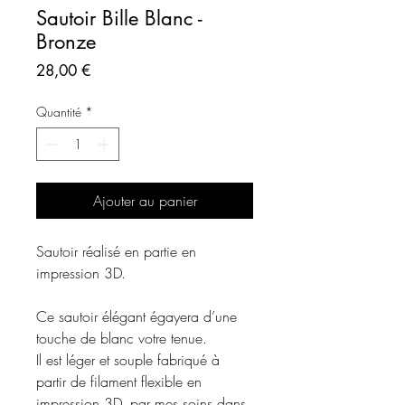
Sautoir Bille Blanc -
Bronze
Prix
28,00 €
Quantité
*
Ajouter au panier
Sautoir réalisé en partie en
impression 3D.
Ce sautoir élégant égayera d’une
touche de blanc votre tenue.
Il est léger et souple fabriqué à
partir de filament flexible en
impression 3D, par mes soins dans