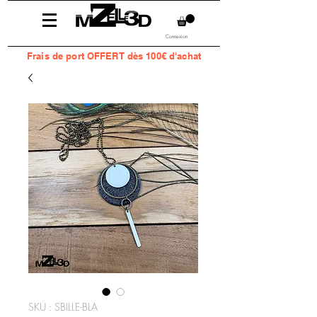
Connexion
Frais
de port OFFERT dès 100€ d'achat
SKU : SBILLE-BLA