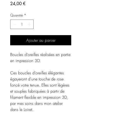
Prix
24,00 €
Quantité
*
Ajouter au panier
Boucles d’oreilles réalisées en partie
en impression 3D.
Ces boucles d’oreilles élégantes
égayeront d’une touche de rose
foncé votre tenue. Elles sont légères
et souples fabriquées à partir de
filament flexible en impression 3D,
par mes soins dans mon atelier
dans le Loiret.