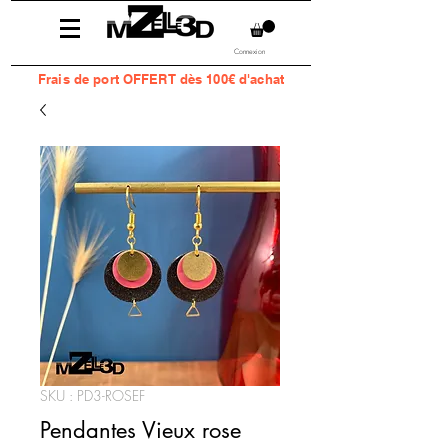
Connexion
Frais
de port OFFERT dès 100€ d'achat
SKU : PD3-ROSEF
Pendantes Vieux rose