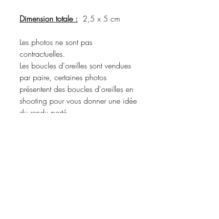
Dimension totale :
2,5 x 5 cm
Les photos ne sont pas
contractuelles.
Les boucles d'oreilles sont vendues
par paire, certaines photos
présentent des boucles d'oreilles en
shooting pour vous donner une idée
du rendu porté.
Merci de vous référer à la
description du produit pour
connaître les matériaux utilisés et les
coloris disponibles.
Informations d'expédition :
Envoi
COURRIER SUIVI
ou
COLIS
Politique de retour et de