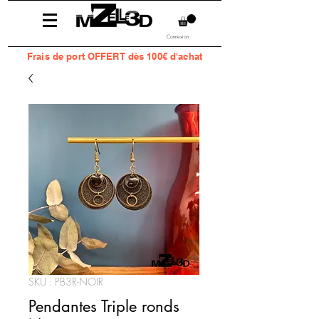
Connexion
Frais
de port OFFERT dès 100€ d'achat
SKU : PB3R-NOIR
Pendantes Triple ronds