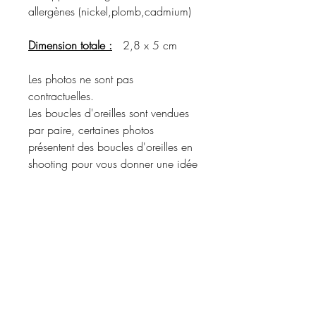
allergènes (nickel,plomb,cadmium)
Dimension totale :
2,8 x 5 cm
Les photos ne sont pas
contractuelles.
Les boucles d'oreilles sont vendues
par paire, certaines photos
présentent des boucles d'oreilles en
shooting pour vous donner une idée
du rendu porté.
Merci de vous référer à la
description du produit pour
connaître les matériaux utilisés et les
coloris disponibles.
Informations d'expédition :