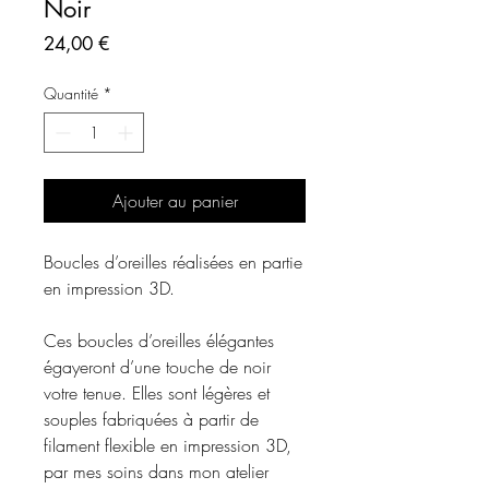
Noir
Prix
24,00 €
Quantité
*
Ajouter au panier
Boucles d’oreilles réalisées en partie
en impression 3D.
Ces boucles d’oreilles élégantes
égayeront d’une touche de noir
votre tenue. Elles sont légères et
souples fabriquées à partir de
filament flexible en impression 3D,
par mes soins dans mon atelier