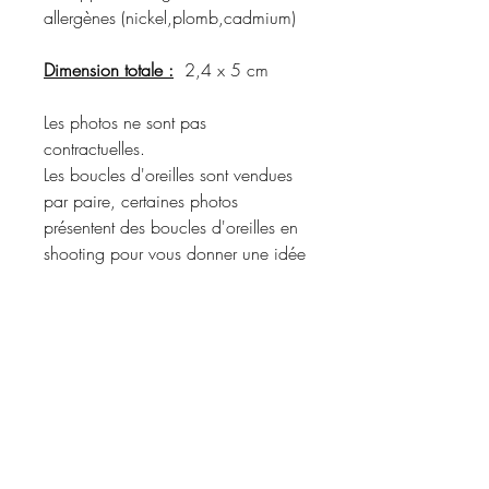
allergènes (nickel,plomb,cadmium)
Dimension totale :
2,4 x 5 cm
Les photos ne sont pas
contractuelles.
Les boucles d'oreilles sont vendues
par paire, certaines photos
présentent des boucles d'oreilles en
shooting pour vous donner une idée
du rendu porté.
Merci de vous référer à la
description du produit pour
connaître les matériaux utilisés et les
coloris disponibles.
Informations d'expédition :