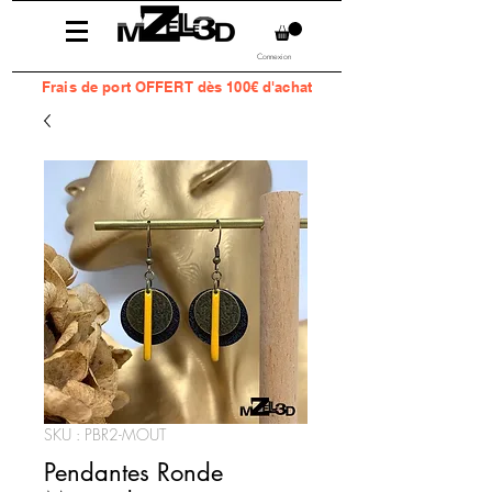
Connexion
Frais
de port OFFERT dès 100€ d'achat
SKU : PBR2-MOUT
Pendantes Ronde