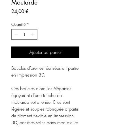
Moutarde
Prix
24,00 €
Quantité
*
Ajouter au panier
Boucles d’oreilles réalisées en partie
en impression 3D.
Ces boucles d’oreilles élégantes
égayeront d’une touche de
moutarde votre tenue. Elles sont
légères et souples fabriquée à partir
de filament flexible en impression
3D, par mes soins dans mon atelier