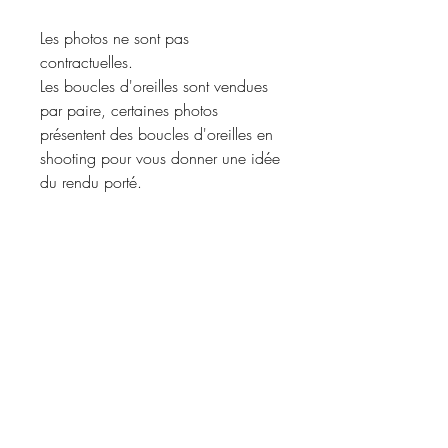
Les photos ne sont pas
contractuelles.
Les boucles d'oreilles sont vendues
par paire, certaines photos
présentent des boucles d'oreilles en
shooting pour vous donner une idée
du rendu porté.
Merci de vous référer à la
description du produit pour
connaître les matériaux utilisés et les
coloris disponibles.
Informations d'expédition :
Envoi
COURRIER SUIVI
ou
COLIS
Politique de retour et de
MONDIAL RELAY
.
remboursement :
La livraison est faite à l'adresse que