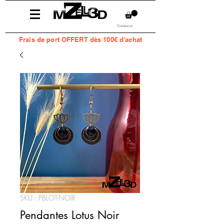
Connexion
Frais
de port OFFERT dès 100€ d'achat
SKU : PBLOT-NOIR
Pendantes Lotus Noir