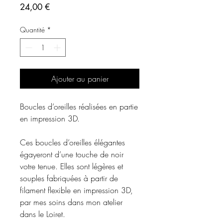
Prix
24,00 €
Quantité
*
Ajouter au panier
Boucles d’oreilles réalisées en partie
en impression 3D.
Ces boucles d’oreilles élégantes
égayeront d’une touche de noir
votre tenue. Elles sont légères et
souples fabriquées à partir de
filament flexible en impression 3D,
par mes soins dans mon atelier
dans le Loiret.