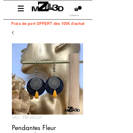
Connexion
Frais
de port OFFERT dès 100€ d'achat
SKU : PBF-MOUT
Pendantes Fleur