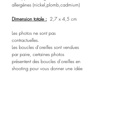
allergènes (nickel,plomb,cadmium)
Dimension totale :
2,7 x 4,5 cm
Les photos ne sont pas
contractuelles.
Les boucles d'oreilles sont vendues
par paire, certaines photos
présentent des boucles d'oreilles en
shooting pour vous donner une idée
du rendu porté.
Merci de vous référer à la
description du produit pour
connaître les matériaux utilisés et les
coloris disponibles.
Informations d'expédition :