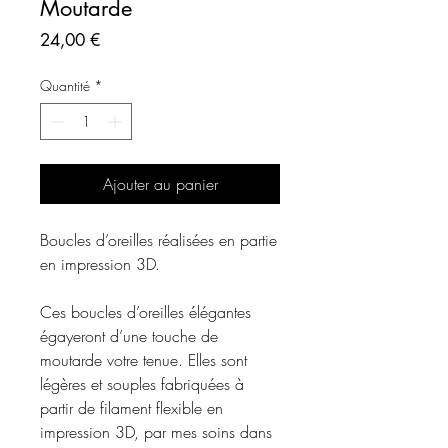
Moutarde
Prix
24,00 €
Quantité
*
Ajouter au panier
Boucles d’oreilles réalisées en partie
en impression 3D.
Ces boucles d’oreilles élégantes
égayeront d’une touche de
moutarde votre tenue. Elles sont
légères et souples fabriquées à
partir de filament flexible en
impression 3D, par mes soins dans