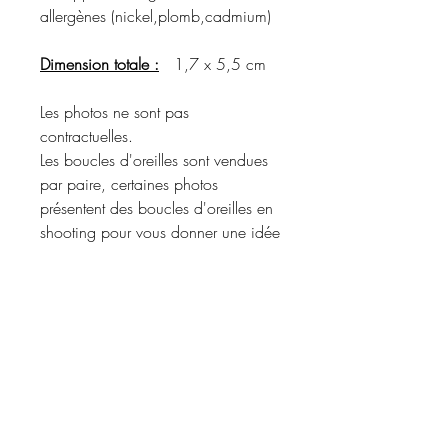
allergènes (nickel,plomb,cadmium)
Dimension totale :
1,7 x 5,5 cm
Les photos ne sont pas
contractuelles.
Les boucles d'oreilles sont vendues
par paire, certaines photos
présentent des boucles d'oreilles en
shooting pour vous donner une idée
du rendu porté.
Merci de vous référer à la
description du produit pour
connaître les matériaux utilisés et les
coloris disponibles.
Informations d'expédition :