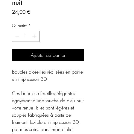
nuit
Prix
24,00 €
Quantité
*
Ajouter au panier
Boucles d’oreilles réalisées en partie
en impression 3D.
Ces boucles d’oreilles élégantes
égayeront d’une touche de bleu nuit
votre tenue. Elles sont légères et
souples fabriquées à partir de
filament flexible en impression 3D,
par mes soins dans mon atelier