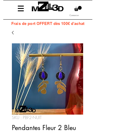
Connexion
Frais
de port OFFERT dès 100€ d'achat
SKU : PBF2-NUIT
Pendantes Fleur 2 Bleu