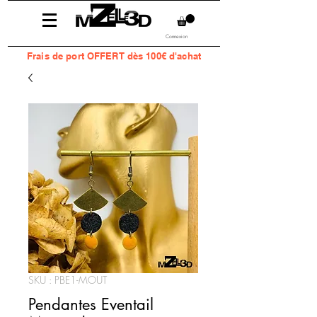
Connexion
Frais
de port OFFERT dès 100€ d'achat
SKU : PBE1-MOUT
Pendantes Eventail