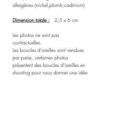
allergènes (nickel,plomb,cadmium)
Dimension totale :
2,5 x 6 cm
Les photos ne sont pas
contractuelles.
Les boucles d'oreilles sont vendues
par paire, certaines photos
présentent des boucles d'oreilles en
shooting pour vous donner une idée
du rendu porté.
Merci de vous référer à la
description du produit pour
connaître les matériaux utilisés et les
coloris disponibles.
Informations d'expédition :