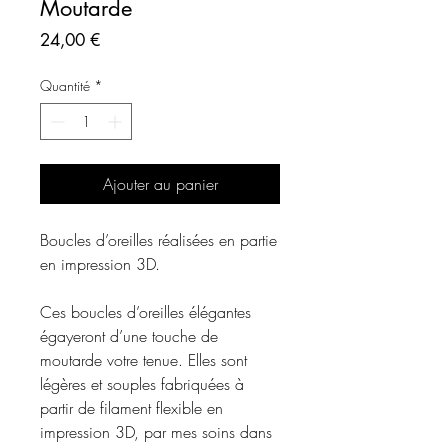
Moutarde
Prix
24,00 €
Quantité
*
Ajouter au panier
Boucles d’oreilles réalisées en partie
en impression 3D.
Ces boucles d’oreilles élégantes
égayeront d’une touche de
moutarde votre tenue. Elles sont
légères et souples fabriquées à
partir de filament flexible en
impression 3D, par mes soins dans