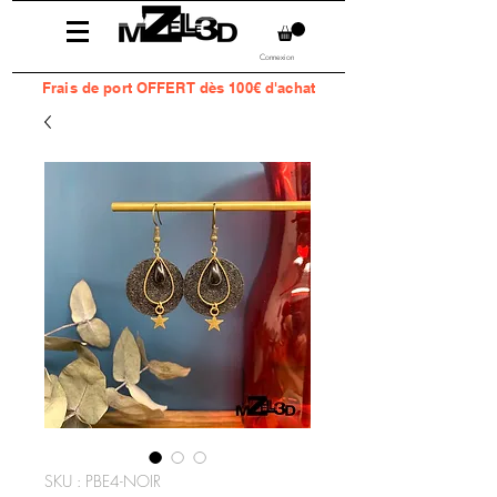
Connexion
Frais
de port OFFERT dès 100€ d'achat
SKU : PBE4-NOIR