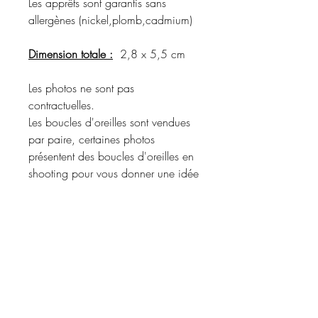
Les apprêts sont garantis sans
allergènes (nickel,plomb,cadmium)
Dimension totale :
2,8 x 5,5 cm
Les photos ne sont pas
contractuelles.
Les boucles d'oreilles sont vendues
par paire, certaines photos
présentent des boucles d'oreilles en
shooting pour vous donner une idée
du rendu porté.
Merci de vous référer à la
description du produit pour
connaître les matériaux utilisés et les
coloris disponibles.
Informations d'expédition :