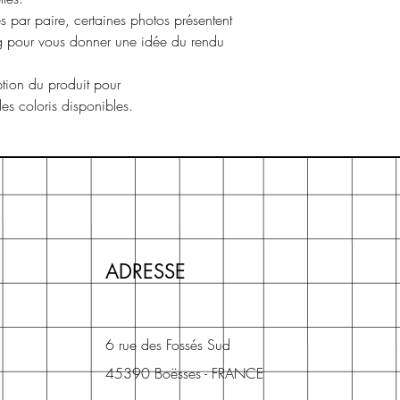
s par paire, certaines photos présentent
ng pour vous donner une idée du rendu
ption du produit pour
 les coloris disponibles.
ADRESSE
6 rue des Fossés Sud
45390 Boësses - FRANCE