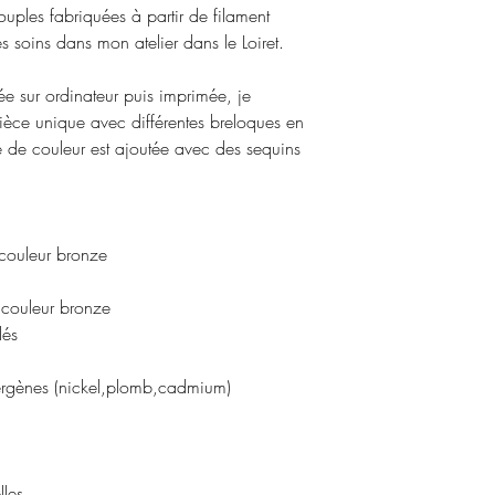
promotion ne seront 
souples fabriquées à partir de filament
conditions générale
remboursés.
s soins dans mon atelier dans le Loiret.
Pour plus d'informat
conditions générale
née sur ordinateur puis imprimée, je
remboursement
.
èce unique avec différentes breloques en
e de couleur est ajoutée avec des sequins
 couleur bronze
eur bronze
és
llergènes (nickel,plomb,cadmium)
les.