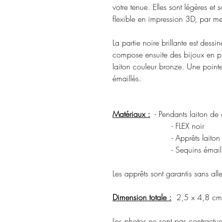
votre tenue. Elles sont légères et 
flexible en impression 3D, par me
La partie noire brillante est dessi
compose ensuite des bijoux en pi
laiton couleur bronze. Une point
émaillés.
Matériaux :
- Pendants laiton de
- FLEX noir
- Apprêts laiton coul
- Sequins émaill
Les apprêts sont garantis sans a
Dimension totale :
2,5 x 4,8 cm
Les photos ne sont pas contractuel