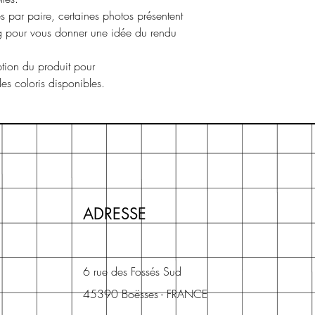
s par paire, certaines photos présentent
ng pour vous donner une idée du rendu
ption du produit pour
 les coloris disponibles.
ADRESSE
6 rue des Fossés Sud
45390 Boësses - FRANCE