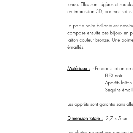
tenue. Elles sont légères et souple
en impression 3D, par mes soins d
La partie noire brillante est dessi
compose ensuite des bijoux en pi
laiton couleur bronze. Une point
émaillés.
Matériaux :
- Pendants laiton de 
- FLEX noir
- Apprêts laiton coule
- Sequins émaill
Les apprêts sont garantis sans a
Dimension totale :
2,7 x 5 cm
Les photos ne sont pas contractuel