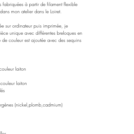
promotion ne seront 
s fabriquées à partir de filament flexible
conditions générale
remboursés.
ans mon atelier dans le Loiret.
Pour plus d'informat
conditions générale
née sur ordinateur puis imprimée, je
remboursement
.
èce unique avec différentes breloques en
e de couleur est ajoutée avec des sequins
couleur laiton
ur laiton
és
llergènes (nickel,plomb,cadmium)
les.