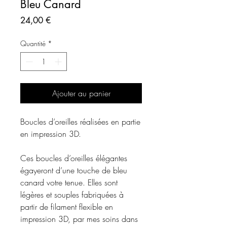
Bleu Canard
Prix
24,00 €
Quantité
*
Ajouter au panier
Boucles d’oreilles réalisées en partie
en impression 3D.
Ces boucles d’oreilles élégantes
égayeront d’une touche de bleu
canard votre tenue. Elles sont
légères et souples fabriquées à
partir de filament flexible en
impression 3D, par mes soins dans