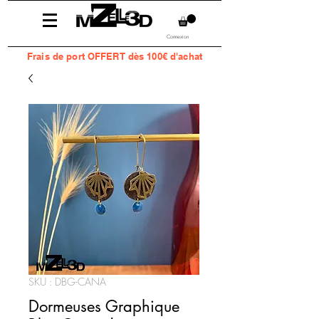
Connexion
Frais
de port OFFERT dès 100€ d'achat
SKU : DBG-CANA
Dormeuses Graphique