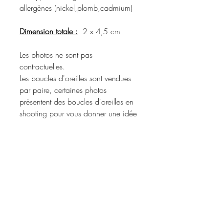
allergènes (nickel,plomb,cadmium)
Dimension totale :
2 x 4,5 cm
Les photos ne sont pas
contractuelles.
Les boucles d'oreilles sont vendues
par paire, certaines photos
présentent des boucles d'oreilles en
shooting pour vous donner une idée
du rendu porté.
Merci de vous référer à la
description du produit pour
connaître les matériaux utilisés et les
coloris disponibles.
Informations d'expédition :