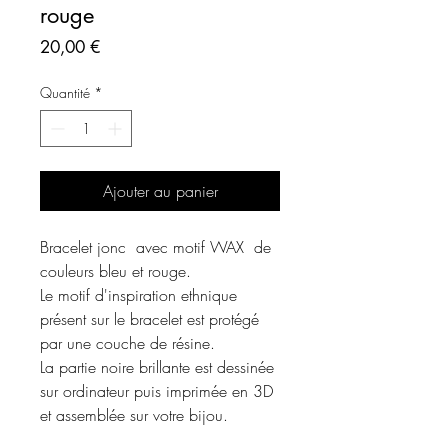
rouge
Prix
20,00 €
Quantité
*
Ajouter au panier
Bracelet jonc avec motif WAX de
couleurs bleu et rouge.
Le motif d'inspiration ethnique
présent sur le bracelet est protégé
par une couche de résine.
La partie noire brillante est dessinée
sur ordinateur puis imprimée en 3D
et assemblée sur votre bijou.