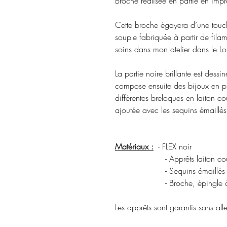
Broche réalisée en partie en imp
Cette broche égayera d’une touch
souple fabriquée à partir de fila
soins dans mon atelier dans le Loi
La partie noire brillante est dessi
compose ensuite des bijoux en pi
différentes breloques en laiton c
ajoutée avec les sequins émaillés
Matériaux :
- FLEX noir
- Apprêts laiton coule
- Sequins émaillé
- Broche, épingle à nou
Les apprêts sont garantis sans a