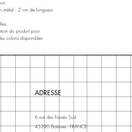
iron
 2 cm de longueur
les.
ption du produit pour
 les coloris disponibles.
ADRESSE
6 rue des Fossés Sud
45390 Boësses - FRANCE