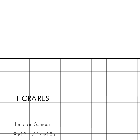
HORAIRES
Lundi au Samedi
9h-12h / 14h-18h​