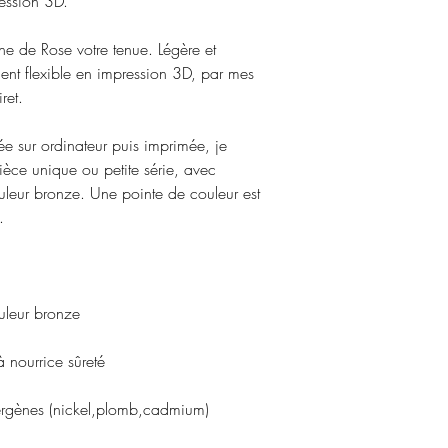
ression 3D.
e de Rose votre tenue. Légère et
ment flexible en impression 3D, par mes
ret.
née sur ordinateur puis imprimée, je
èce unique ou petite série, avec
ouleur bronze. Une pointe de couleur est
.
ur bronze
s
rrice sûreté
llergènes (nickel,plomb,cadmium)