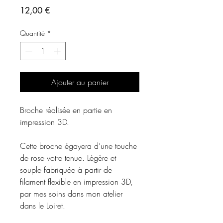
Prix
12,00 €
Quantité
*
Ajouter au panier
Broche réalisée en partie en
impression 3D.
Cette broche égayera d’une touche
de rose votre tenue. Légère et
souple fabriquée à partir de
filament flexible en impression 3D,
par mes soins dans mon atelier
dans le Loiret.