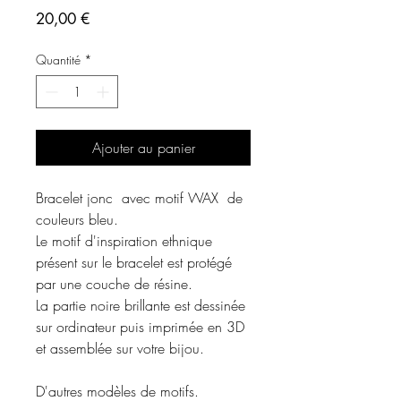
Prix
20,00 €
Quantité
*
Ajouter au panier
Bracelet jonc avec motif WAX de
couleurs bleu.
Le motif d'inspiration ethnique
présent sur le bracelet est protégé
par une couche de résine.
La partie noire brillante est dessinée
sur ordinateur puis imprimée en 3D
et assemblée sur votre bijou.
D'autres modèles de motifs.