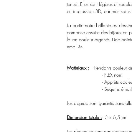
tenue. Elles sont légères et souple
en impression 3D, par mes soins d
La partie noire brillante est dessi
compose ensuite des bijoux en pi
laiton couleur argenté. Une poin
émaillés.
Matériaux :
- Pendants couleur ar
- FLEX noir
- Apprêts couleur a
- Sequins émaill
Les apprêts sont garantis sans a
Dimension totale :
3 x 6,5 cm
Les photos ne sont pas contractuel