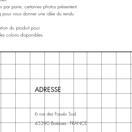
s par paire, certaines photos présentent
ng pour vous donner une idée du rendu
ption du produit pour
 les coloris disponibles.
ADRESSE
6 rue des Fossés Sud
45390 Boësses - FRANCE