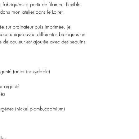
A noter : Les article
s fabriquées à partir de filament flexible
Pour plus d'informat
promotion ne seront 
ans mon atelier dans le Loiret.
conditions générale
remboursés.
Pour plus d'informat
née sur ordinateur puis imprimée, je
conditions générale
èce unique avec différentes breloques en
remboursement
.
te de couleur est ajoutée avec des sequins
genté (acier inoxydable)
rgenté
és
llergènes (nickel,plomb,cadmium)
les.