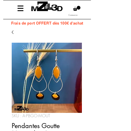
Connexion
Frais
de port OFFERT dès 100€ d'achat
SKU : A-PBGO-MOUT
Pendantes Goutte