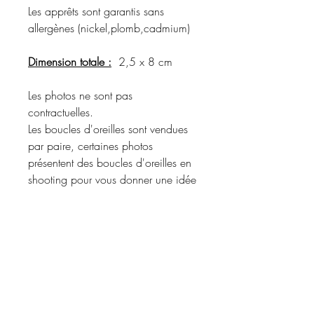
Les apprêts sont garantis sans
allergènes (nickel,plomb,cadmium)
Dimension totale :
2,5 x 8 cm
Les photos ne sont pas
contractuelles.
Les boucles d'oreilles sont vendues
par paire, certaines photos
présentent des boucles d'oreilles en
shooting pour vous donner une idée
du rendu porté.
Merci de vous référer à la
description du produit pour
connaître les matériaux utilisés et les
coloris disponibles.
Informations d'expédition :