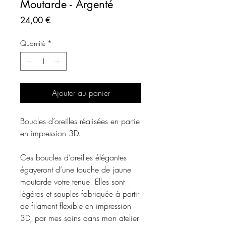
Moutarde - Argenté
Prix
24,00 €
Quantité
*
Ajouter au panier
Boucles d’oreilles réalisées en partie
en impression 3D.
Ces boucles d’oreilles élégantes
égayeront d’une touche de jaune
moutarde votre tenue. Elles sont
légères et souples fabriquée à partir
de filament flexible en impression
3D, par mes soins dans mon atelier