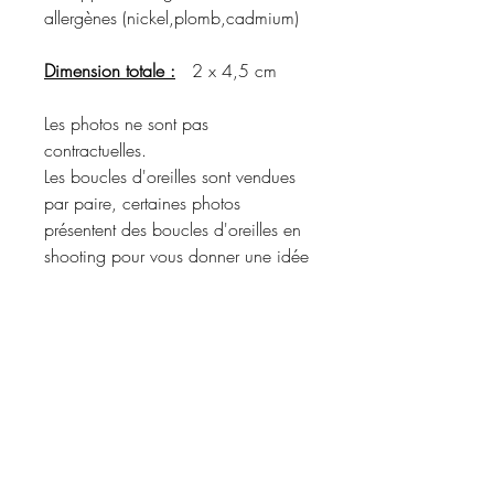
allergènes (nickel,plomb,cadmium)
Dimension totale :
2 x 4,5 cm
Les photos ne sont pas
contractuelles.
Les boucles d'oreilles sont vendues
par paire, certaines photos
présentent des boucles d'oreilles en
shooting pour vous donner une idée
du rendu porté.
Merci de vous référer à la
description du produit pour
connaître les matériaux utilisés et les
coloris disponibles.
Informations d'expédition :