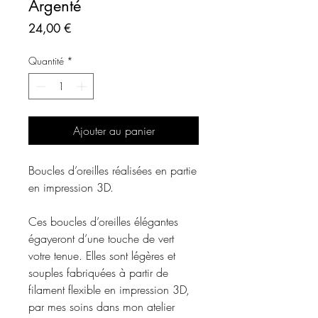
Argenté
Prix
24,00 €
Quantité
*
Ajouter au panier
Boucles d’oreilles réalisées en partie
en impression 3D.
Ces boucles d’oreilles élégantes
égayeront d’une touche de vert
votre tenue. Elles sont légères et
souples fabriquées à partir de
filament flexible en impression 3D,
par mes soins dans mon atelier