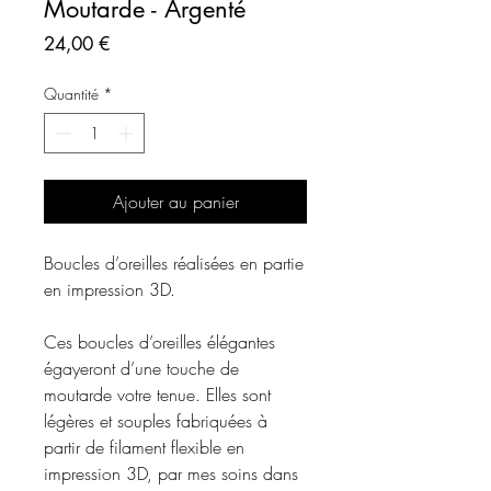
Moutarde - Argenté
Prix
24,00 €
Quantité
*
Ajouter au panier
Boucles d’oreilles réalisées en partie
en impression 3D.
Ces boucles d’oreilles élégantes
égayeront d’une touche de
moutarde votre tenue. Elles sont
légères et souples fabriquées à
partir de filament flexible en
impression 3D, par mes soins dans