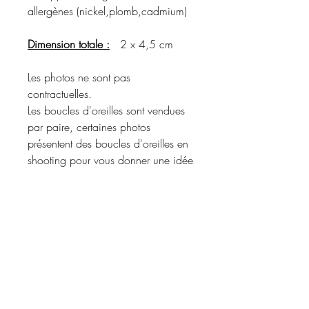
allergènes (nickel,plomb,cadmium)
Dimension totale :
2 x 4,5 cm
Les photos ne sont pas
contractuelles.
Les boucles d'oreilles sont vendues
par paire, certaines photos
présentent des boucles d'oreilles en
shooting pour vous donner une idée
du rendu porté.
Merci de vous référer à la
description du produit pour
connaître les matériaux utilisés et les
coloris disponibles.
Informations d'expédition :