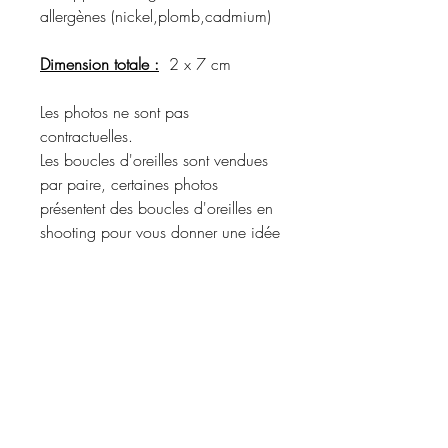
allergènes (nickel,plomb,cadmium)
Dimension totale :
2 x 7 cm
Les photos ne sont pas
contractuelles.
Les boucles d'oreilles sont vendues
par paire, certaines photos
présentent des boucles d'oreilles en
shooting pour vous donner une idée
du rendu porté.
Merci de vous référer à la
description du produit pour
connaître les matériaux utilisés et les
coloris disponibles.
Informations d'expédition :