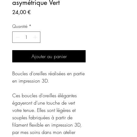
asymétrique Vert
Prix
24,00 €
Quantité
*
Ajouter au panier
Boucles d’oreilles réalisées en partie
en impression 3D.
Ces boucles d’oreilles élégantes
égayeront d’une touche de vert
votre tenue. Elles sont légères et
souples fabriquées à partir de
filament flexible en impression 3D,
par mes soins dans mon atelier