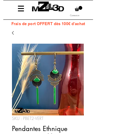
Connexion
Frais
de port OFFERT dès 100€ d'achat
SKU : PBET2-VERT
Pendantes Ethnique