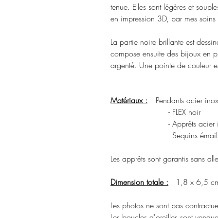
tenue. Elles sont légères et souple
en impression 3D, par mes soins d
La partie noire brillante est dessi
compose ensuite des bijoux en pi
argenté. Une pointe de couleur e
Matériaux :
- Pendants acier ino
- FLEX noir
- Apprêts acier inoxyda
- Sequins émaill
Les apprêts sont garantis sans a
Dimension totale :
1,8 x 6,5 c
Les photos ne sont pas contractuel
Les boucles d'oreilles sont vendue