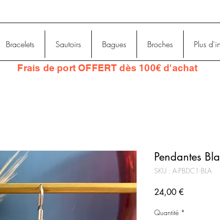
Bracelets
Sautoirs
Bagues
Broches
Plus d'i
Frais
de port OFFERT dès 100€ d'achat
Pendantes Bla
SKU : A-PBDC1-BLA
Prix
24,00 €
Quantité
*