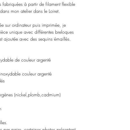
promotion ne seront 
s fabriquées à partir de filament flexible
conditions générale
remboursés.
ans mon atelier dans le Loiret.
Pour plus d'informat
conditions générale
née sur ordinateur puis imprimée, je
remboursement
.
èce unique avec différentes breloques
st ajoutée avec des sequins émaillés.
xydable de couleur argenté
ble couleur argenté
és
llergènes (nickel,plomb,cadmium)
m
les.
s par paire, certaines photos présentent