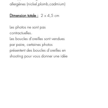
allergènes (nickel,plomb,cadmium)
Dimension totale :
2 x 4,5 cm
Les photos ne sont pas
contractuelles.
Les boucles d'oreilles sont vendues
par paire, certaines photos
présentent des boucles d'oreilles en
shooting pour vous donner une idée
du rendu porté.
Merci de vous référer à la
description du produit pour
connaître les matériaux utilisés et les
coloris disponibles.
Informations d'expédition :