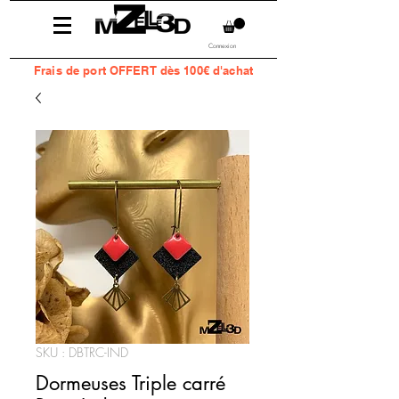
Connexion
Frais
de port OFFERT dès 100€ d'achat
SKU : DBTRC-IND
Dormeuses Triple carré