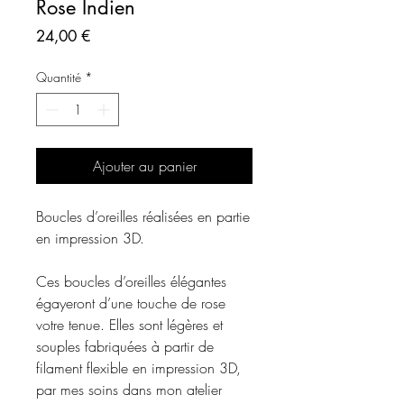
Rose Indien
Prix
24,00 €
Quantité
*
Ajouter au panier
Boucles d’oreilles réalisées en partie
en impression 3D.
Ces boucles d’oreilles élégantes
égayeront d’une touche de rose
votre tenue. Elles sont légères et
souples fabriquées à partir de
filament flexible en impression 3D,
par mes soins dans mon atelier