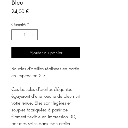
Bleu
Prix
24,00 €
Quantité
*
Ajouter au panier
Boucles d’oreilles réalisées en partie
en impression 3D.
Ces boucles d’oreilles élégantes
égayeront d’une touche de bleu nuit
votre tenue. Elles sont légères et
souples fabriquées à partir de
filament flexible en impression 3D,
par mes soins dans mon atelier