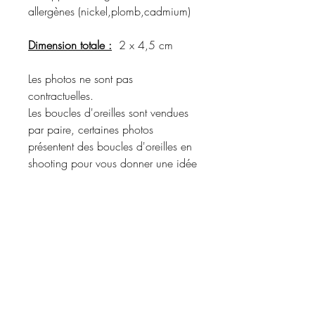
allergènes (nickel,plomb,cadmium)
Dimension totale :
2 x 4,5 cm
Les photos ne sont pas
contractuelles.
Les boucles d'oreilles sont vendues
par paire, certaines photos
présentent des boucles d'oreilles en
shooting pour vous donner une idée
du rendu porté.
Merci de vous référer à la
description du produit pour
connaître les matériaux utilisés et les
coloris disponibles.
Informations d'expédition :